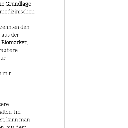
che Grundlage
 medizinischen 
rzehnten den 
 aus der 
n Biomarker
, 
ragbare 
ur 
h mir 
sere 
alten. Im 
ist, kann man 
en, aus dem 