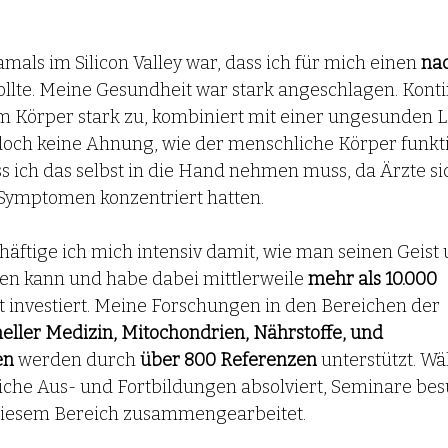
als im Silicon Valley war, dass ich für mich einen 
nac
ollte. Meine Gesundheit war stark angeschlagen. Konti
m Körper stark zu, kombiniert mit einer ungesunden L
doch keine Ahnung, wie der menschliche Körper funktio
ss ich das selbst in die Hand nehmen muss, da Ärzte sic
ymptomen konzentriert hatten.
chäftige ich mich intensiv damit, wie man seinen Geist
en kann und habe dabei mittlerweile 
mehr als 10.000 
t investiert. Meine Forschungen in den Bereichen der 
neller Medizin, Mitochondrien, Nährstoffe, und 
en
 werden durch
 über 800 Referenzen
 unterstützt. W
eiche Aus- und Fortbildungen absolviert, Seminare besu
 diesem Bereich zusammengearbeitet.