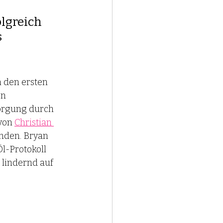
lgreich 
 
n den ersten 
n 
orgung durch 
von 
Christian 
nden. Bryan 
l-Protokoll 
 lindernd auf 