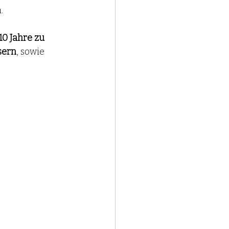
. 
0 Jahre zu 
sern
, sowie