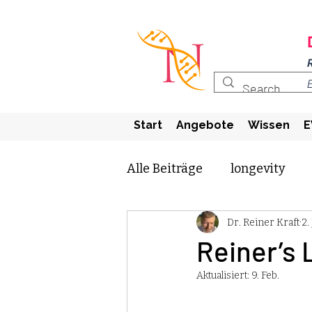
Start
Angebote
Wissen
E
Alle Beiträge
longevity
Dr. Reiner Kraft
2.
funktionelle medizin
Reiner’s 
Aktualisiert:
9. Feb.
krebs
epigenetik