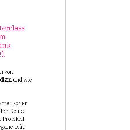
terclass 
em 
ink 
. 
n von 
dizin
 und wie 
 Amerikaner 
len. Seine 
 Protokoll 
gane Diät, 