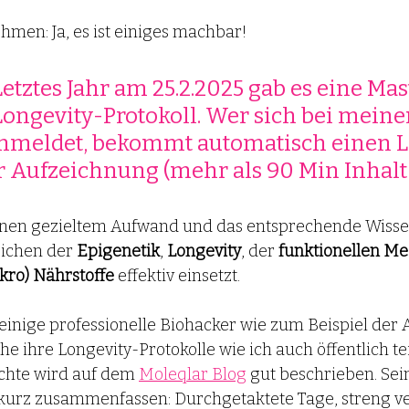
ehmen: 
Ja, es ist einiges machbar!
etztes Jahr am 25.2.2025 gab es eine Mas
ongevity-Protokoll. Wer sich bei mein
anmeldet, bekommt automatisch einen L
r Aufzeichnung (mehr als 90 Min Inhalt!)
einen gezieltem Aufwand und das entsprechende Wisse
ichen der 
Epigenetik
, 
Longevity
, der 
funktionellen Me
kro) Nährstoffe
 effektiv einsetzt.
s einige professionelle Biohacker wie zum Beispiel der
che ihre Longevity-Protokolle wie ich auch öffentlich tei
chte wird auf dem 
Moleqlar Blog
 gut beschrieben. Sein
kurz zusammenfassen: Durchgetaktete Tage, streng ve