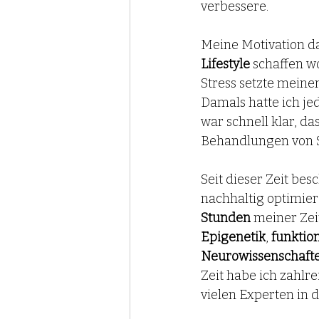
verbessere. 
Meine Motivation dam
Lifestyle
 schaffen w
Stress setzte meine
Damals hatte ich je
war schnell klar, da
Behandlungen von S
Seit dieser Zeit bes
nachhaltig optimier
Stunden
 meiner Zei
Epigenetik
,
 funktio
Neurowissenschaft
Zeit habe ich zahlr
vielen Experten in