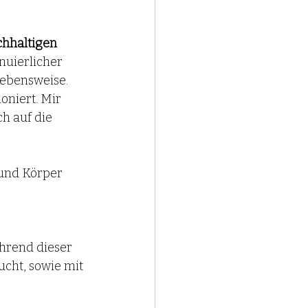
hhaltigen 
nuierlicher 
ebensweise. 
niert. Mir 
h auf die 
 und Körper 
ährend dieser 
cht, sowie mit 