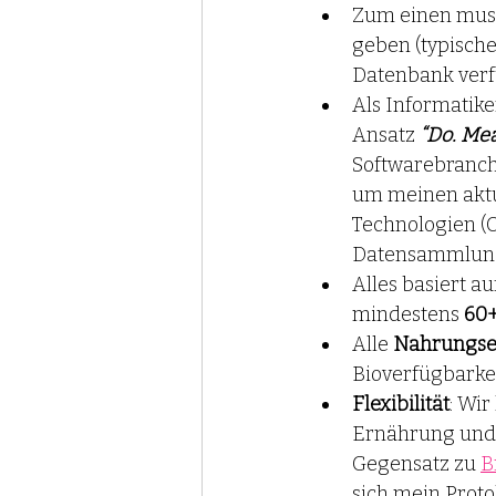
Zum einen muss 
geben (typische
Datenbank verf
Als Informatike
Ansatz 
“Do. Mea
Softwarebranch
um meinen aktu
Technologien (
Datensammlung.
Alles basiert a
mindestens 
60+
Alle 
Nahrungse
Bioverfügbarkei
Flexibilität
: Wi
Ernährung und L
Gegensatz zu
B
sich mein Proto