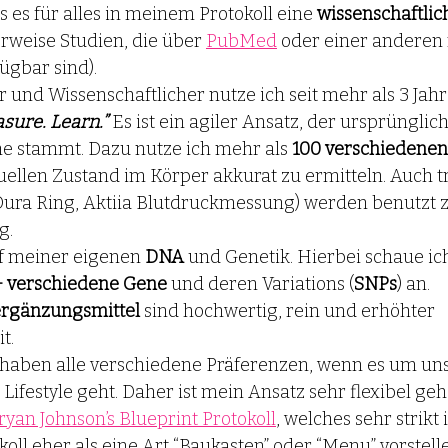
es für alles in meinem Protokoll eine 
wissenschaftli
rweise Studien, die über 
PubMed
 oder einer anderen
ügbar sind).
r und Wissenschaftlicher nutze ich seit mehr als 3 Jah
sure. Learn.”
 Es ist ein agiler Ansatz, der ursprünglich
e stammt. Dazu nutze ich mehr als 
100 verschiedene
ellen Zustand im Körper akkurat zu ermitteln. Auch t
Oura Ring, Aktiia Blutdruckmessung) werden benutzt z
   
uf meiner eigenen 
DNA
 und Genetik. Hierbei schaue ic
 verschiedene Gene
 und deren Variations (
SNPs
) an. 
rgänzungsmittel
 sind hochwertig, rein und erhöhter 
t.
r haben alle verschiedene Präferenzen, wenn es um un
ifestyle geht. Daher ist mein Ansatz sehr flexibel geh
ryan Johnson’s Blueprint Protokoll
, welches sehr strikt 
koll eher als eine Art “Baukasten” oder “Menu” vorstell