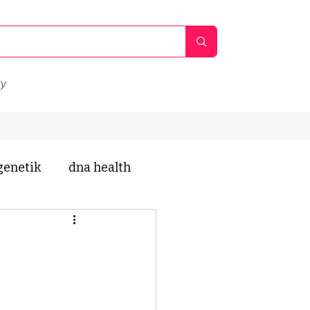
ty
genetik
dna health
ankheiten
entgiften
wechseljahre