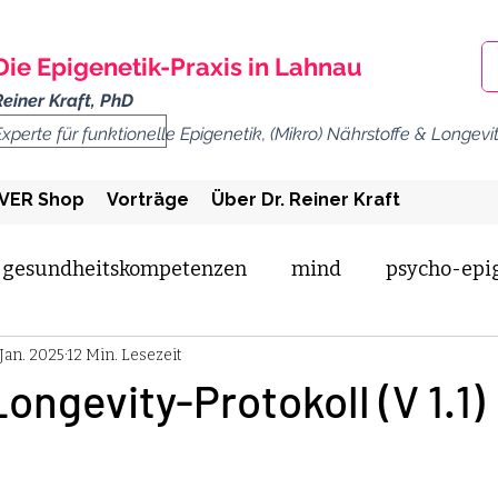
Die Epigenetik-
Praxis
in Lahnau
Reiner Kraft, PhD
Experte für funktionelle Epigenetik, (Mikro) Nährstoffe & Longevi
VER Shop
Vorträge
Über Dr. Reiner Kraft
gesundheitskompetenzen
mind
psycho-epi
 Jan. 2025
12 Min. Lesezeit
mineralien
mitochondrien
hbo
killer Kr
Longevity-Protokoll (V 1.1)
long covid
workplace
hpu
iaht
ihht