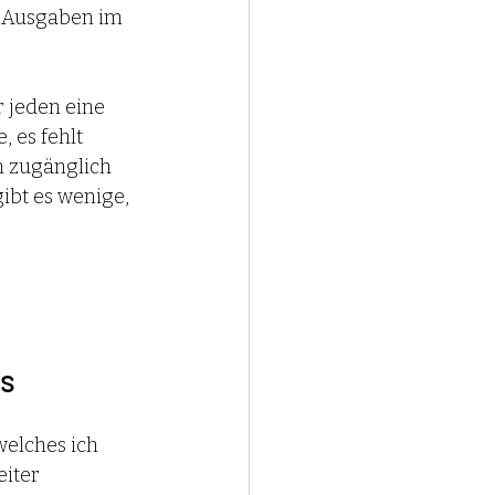
 Ausgaben im 
r jeden eine 
 es fehlt 
n zugänglich 
bt es wenige, 
s 
welches ich 
iter 