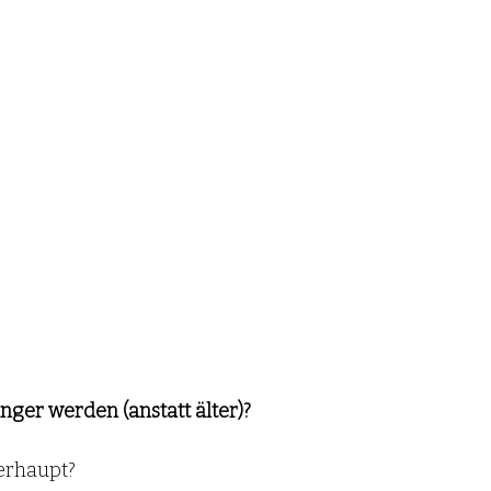
hrungsergänzungsmittel
fasten
diabetes
nger werden (anstatt älter)?
erhaupt? 