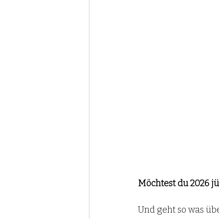
stress
allergien
na
protein
Möchtest du 2026 jü
Und geht so was üb