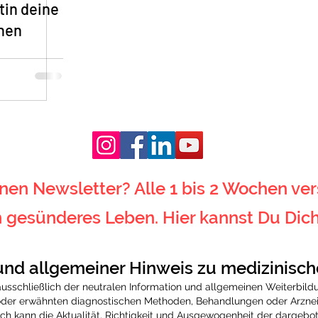
tin deine
nnen
en Newsletter? Alle 1 bis 2 Wochen ver
in gesünderes Leben. Hier kannst Du Dic
und allgemeiner Hinweis zu medizinisc
 ausschließlich der neutralen Information und allgemeinen Weiterbild
er erwähnten diagnostischen Methoden, Behandlungen oder Arzneim
och kann die Aktualität, Richtigkeit und Ausgewogenheit der dargebo