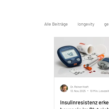
Alle Beiträge
longevity
ge
funktionelle medizin
min
epigenetik
long covid
nahrungsergänzungsmittel
Dr. Reiner Kraft
13. Nov. 2025
10 Min. Lesezei
Insulinresistenz erk