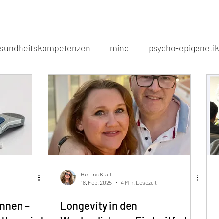
sundheitskompetenzen
mind
psycho-epigenetik
eralien
mitochondrien
hbo
killer Krankheite
workplace
hpu
iaht
ihht
wechseljahre
fasten
diabetes
schlaf
hrv
protein
Bettina Kraft
t
18. Feb. 2025
4 Min. Lesezeit
ennen –
Longevity in den