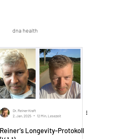
dna health
n
entgiften
krebs
stress
allergien
Dr. Reiner Kraft
2. Jan. 2025
12 Min. Lesezeit
Reiner’s Longevity-Protokoll