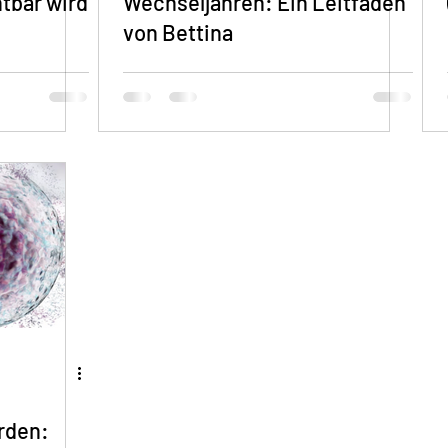
htbar wird
Wechseljahren: Ein Leitfaden
von Bettina
rden: