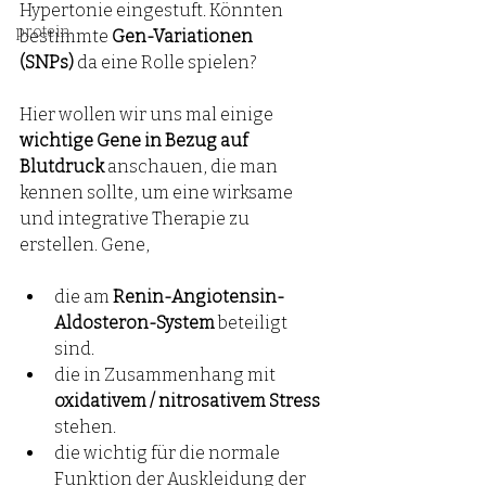
Hypertonie eingestuft. Könnten 
protein
bestimmte 
Gen-Variationen 
(SNPs)
 da eine Rolle spielen?
Hier wollen wir uns mal einige 
wichtige Gene in Bezug auf 
Blutdruck
 anschauen, die man 
kennen sollte, um eine wirksame 
und integrative Therapie zu 
erstellen. Gene,
die am 
Renin-Angiotensin-
Aldosteron-System
 beteiligt 
sind.
die in Zusammenhang mit 
oxidativem / nitrosativem Stress 
stehen.
die
wichtig für die normale 
Funktion der Auskleidung der 