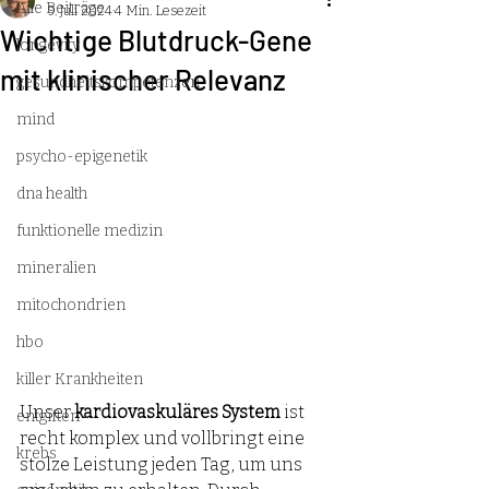
Alle Beiträge
9. Juli 2024
4 Min. Lesezeit
Wichtige Blutdruck-Gene
longevity
mit klinischer Relevanz
gesundheitskompetenzen
mind
psycho-epigenetik
dna health
funktionelle medizin
mineralien
mitochondrien
hbo
killer Krankheiten
Unser 
kardiovaskuläres System
 ist 
entgiften
recht komplex und vollbringt eine 
krebs
stolze Leistung jeden Tag, um uns 