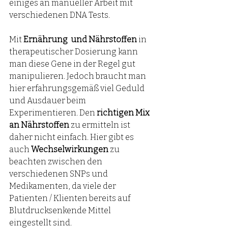
einiges an manueller Arbeit mit 
verschiedenen DNA Tests. 
Mit 
Ernährung  und Nährstoffen
 in 
therapeutischer Dosierung kann 
man diese Gene in der Regel gut 
manipulieren. Jedoch braucht man 
hier erfahrungsgemäß viel Geduld 
und Ausdauer beim 
Experimentieren. Den 
richtigen Mix 
an Nährstoffen
 zu ermitteln ist 
daher nicht einfach. Hier gibt es 
auch 
Wechselwirkungen
 zu 
beachten zwischen den 
verschiedenen SNPs und 
Medikamenten, da viele der 
Patienten / Klienten bereits auf 
Blutdrucksenkende Mittel 
eingestellt sind. 