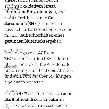
am Leben zu erhalten. Durch 
epigenetik
erhöhten 
oxidativen Stress
, 
long covid
chronische Entzündungen
, aber 
workplace
auch durch bestimmte 
Gen-
Variationen (SNPs)
 kann es sein, 
hpu
dass sich im Laufe der Zeit Probleme 
iaht
mit dem 
Aufrechterhalten eines 
gesunden Blutdrucks
 ergeben.
ihht
wechseljahre
Schätzungsweise 
47 % 
der 
stress
Erwachsenen in den USA leiden an 
Bluthochdruck 
[1]. 
Die Prävalenz der 
allergien
Erkrankung nimmt mit dem Alter zu, 
nahrungsergänzungsmittel
und etwa 
70 %
 der über 65-Jährigen 
sind davon betroffen.
fasten
diabetes
In etwa 
95 %
 der Fälle ist die 
Ursache 
des Bluthochdrucks unbekannt
. 
schlaf
Diese Fälle werden als essenzielle 
hrv