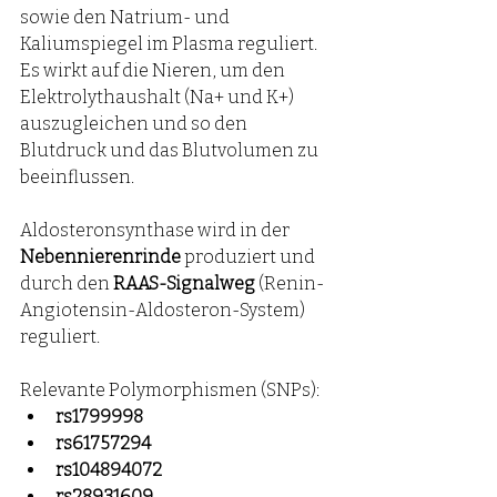
sowie den Natrium- und 
Kaliumspiegel im Plasma reguliert. 
Es wirkt auf die Nieren, um den 
Elektrolythaushalt (Na+ und K+) 
auszugleichen und so den 
Blutdruck und das Blutvolumen zu 
beeinflussen.
Aldosteronsynthase wird in der 
Nebennierenrinde
 produziert und 
durch den 
RAAS-Signalweg
 (Renin-
Angiotensin-Aldosteron-System) 
reguliert.
Relevante Polymorphismen (SNPs):
rs1799998
rs61757294
rs104894072
rs28931609