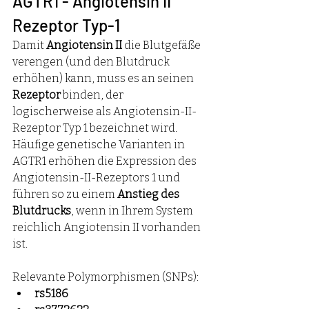
AGTR1 - Angiotensin II 
Rezeptor Typ-1
Damit 
Angiotensin II 
die Blutgefäße 
verengen (und den Blutdruck 
erhöhen) kann, muss es an seinen 
Rezeptor 
binden, der 
logischerweise als Angiotensin-II-
Rezeptor Typ 1 bezeichnet wird.
Häufige genetische Varianten in 
AGTR1 erhöhen die Expression des 
Angiotensin-II-Rezeptors 1 und 
führen so zu einem 
Anstieg des 
Blutdrucks
, wenn in Ihrem System 
reichlich Angiotensin II vorhanden 
ist.
Relevante Polymorphismen (SNPs):
rs5186