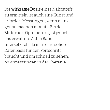
Die 
wirksame Dosis 
eines Nährstoffs 
zu ermitteln ist auch eine Kunst und 
erfordert Messungen, wenn man es 
genau machen möchte. Bei der 
Blutdruck-Optimierung ist jedoch 
das erwähnte Aktiia Band 
unersetzlich, da man eine solide 
Datenbasis für den Fortschritt 
braucht und um schnell zu sehen, 
ob Anpassungen in der Therapie 
erforderlich sind. 
Was ist eine gute 
Gesamtstrategie?
Wie oben bereits erwähnt: Wir sind 
alle anders: 