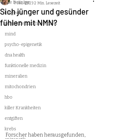
Alle Beiträge
7. Feb. 2023
2 Min. Lesezeit
Sich jünger und gesünder
longevity
fühlen mit NMN?
gesundheitskompetenzen
mind
psycho-epigenetik
dna health
funktionelle medizin
mineralien
mitochondrien
hbo
killer Krankheiten
entgiften
krebs
Forscher haben herausgefunden, 