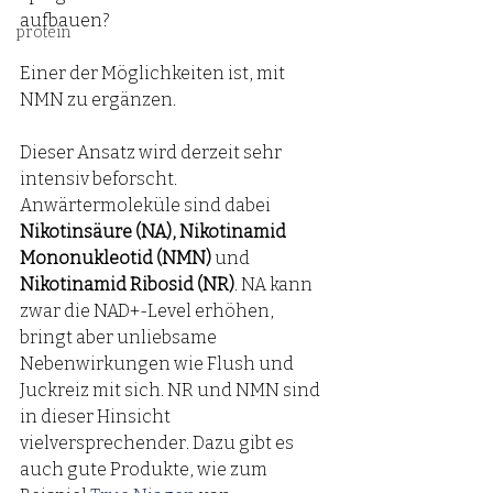
aufbauen? 
protein
Einer der Möglichkeiten ist, mit 
NMN zu ergänzen.  
Dieser Ansatz wird derzeit sehr 
intensiv beforscht. 
Anwärtermoleküle sind dabei 
Nikotinsäure (NA), Nikotinamid 
Mononukleotid (NMN) 
und 
Nikotinamid Ribosid (NR)
. NA kann 
zwar die NAD+-Level erhöhen, 
bringt aber unliebsame 
Nebenwirkungen wie Flush und 
Juckreiz mit sich. NR und NMN sind 
in dieser Hinsicht 
vielversprechender. Dazu gibt es 
auch gute Produkte, wie zum 