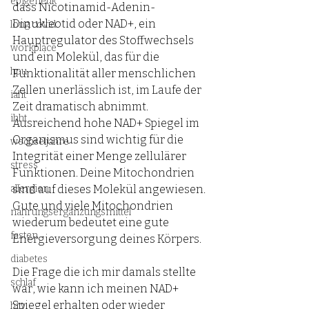
epigenetik
dass Nicotinamid-Adenin-
Dinukleotid oder NAD+, ein 
long covid
Hauptregulator des Stoffwechsels 
workplace
und ein Molekül, das für die 
hpu
Funktionalität aller menschlichen 
Zellen unerlässlich ist, im Laufe der 
iaht
Zeit dramatisch abnimmt. 
ihht
Ausreichend hohe NAD+ Spiegel im 
Organismus sind wichtig für die 
wechseljahre
Integrität einer Menge zellulärer 
stress
Funktionen. Deine Mitochondrien 
allergien
sind auf dieses Molekül angewiesen. 
Gute und viele Mitochondrien 
nahrungsergänzungsmittel
wiederum bedeutet eine gute 
fasten
Energieversorgung deines Körpers. 
diabetes
Die Frage die ich mir damals stellte 
schlaf
war, wie kann ich meinen NAD+ 
Spiegel erhalten oder wieder 
hrv