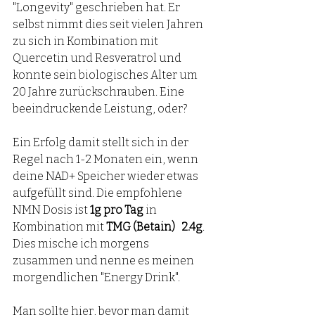
"Longevity" geschrieben hat. Er 
selbst nimmt dies seit vielen Jahren 
zu sich in Kombination mit 
Quercetin und Resveratrol und 
konnte sein biologisches Alter um 
20 Jahre zurückschrauben. Eine 
beeindruckende Leistung, oder? 
Ein Erfolg damit stellt sich in der 
Regel nach 1-2 Monaten ein, wenn 
deine NAD+ Speicher wieder etwas 
aufgefüllt sind. Die empfohlene 
NMN Dosis ist 
1g pro Tag
 in 
Kombination mit 
TMG (Betain)   2.4g
.  
Dies mische ich morgens 
zusammen und nenne es meinen 
morgendlichen "Energy Drink".
Man sollte hier, bevor man damit 