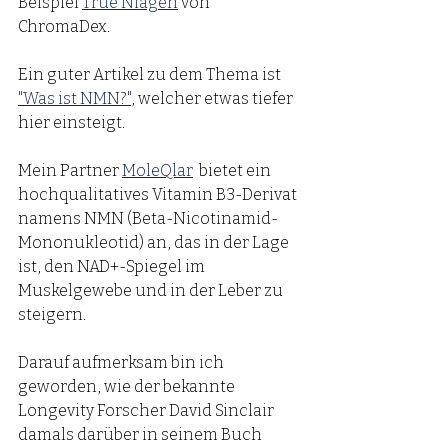
Beispiel 
True Niagen
 von 
ChromaDex. 
Ein guter Artikel zu dem Thema ist 
"Was ist NMN?"
, welcher etwas tiefer 
hier einsteigt. 
Mein Partner 
MoleQlar
  bietet ein 
hochqualitatives Vitamin B3-Derivat 
namens NMN (Beta-Nicotinamid-
Mononukleotid) an, das in der Lage 
ist, den NAD+-Spiegel im 
Muskelgewebe und in der Leber zu 
steigern. 
Darauf aufmerksam bin ich 
geworden, wie der bekannte 
Longevity Forscher David Sinclair 
damals darüber in seinem Buch 