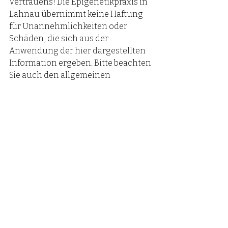
Vertrauens! Die Epigenetikpraxis in 
Lahnau übernimmt keine Haftung 
für Unannehmlichkeiten oder 
Schäden, die sich aus der 
Anwendung der hier dargestellten 
Information ergeben. Bitte beachten 
Sie auch den allgemeinen 
Haftungsausschluss im 
Impressum
.
Aktuelle Beiträge
Alle ansehen