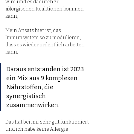
wird und es dadurch zu 
allergischen Reaktionen kommen 
protein
kann,
Mein Ansatz hier ist, das 
Immunsystem so zu modulieren, 
dass es wieder ordentlich arbeiten 
kann. 
Daraus entstanden ist 2023 
ein Mix aus 9 komplexen 
Nährstoffen, die 
synergistisch 
zusammenwirken.
Das hat bei mir sehr gut funktioniert 
und ich habe keine Allergie 