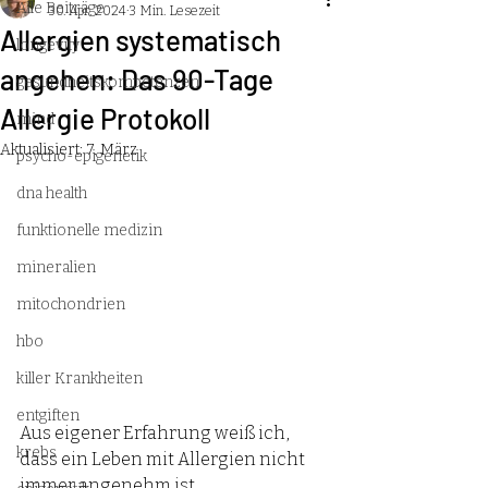
Alle Beiträge
30. Apr. 2024
3 Min. Lesezeit
Allergien systematisch
longevity
angehen: Das 90-Tage
gesundheitskompetenzen
Allergie Protokoll
mind
Aktualisiert:
7. März
psycho-epigenetik
dna health
funktionelle medizin
mineralien
mitochondrien
hbo
killer Krankheiten
entgiften
Aus eigener Erfahrung weiß ich, 
krebs
dass ein Leben mit Allergien nicht 
immer angenehm ist.