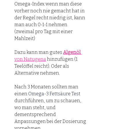
Omega-Index wenn man diese 
vorher noch nie gemacht hat in 
der Regel recht niedrig ist, kann 
man auch 0-1-1 nehmen 
(zweimal pro Tag mit einer 
Mahlzeit)
Dazu kann man gutes 
Algenöl
von Natugena
 hinzufügen (1 
Teelöffel reicht). Oder als 
Alternative nehmen. 
Nach 3 Monaten sollten man 
einen 
Omega-3 Fettsäure Test
durchführen, um zu schauen, 
wo man steht, und 
dementsprechend 
Anpassungen bei der Dosierung 
vornehmen. 