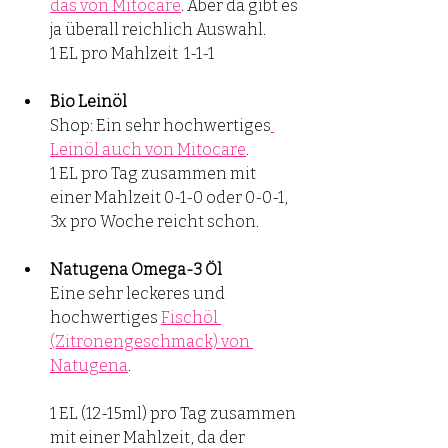
das von Mitocare
. Aber da gibt es 
ja überall reichlich Auswahl.
1 EL pro Mahlzeit  1-1-1 
Bio Leinöl 
Shop: Ein sehr hochwertiges
Leinöl auch von Mitocare
. 
1 EL pro Tag zusammen mit 
einer Mahlzeit 0-1-0 oder 0-0-1, 
3x pro Woche reicht schon. 
Natugena Omega-3 Öl
Eine sehr leckeres und 
hochwertiges 
Fischöl 
(Zitronengeschmack) von 
Natugena
.  
1 EL (12-15ml) pro Tag zusammen 
mit einer Mahlzeit, da der 