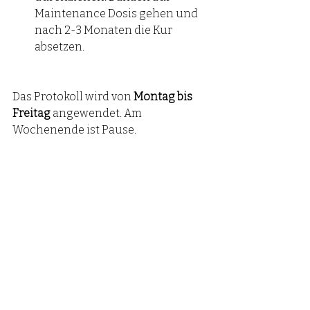
Maintenance Dosis gehen und 
nach 2-3 Monaten die Kur 
absetzen.
Das Protokoll wird von 
Montag bis 
Freitag
 angewendet. Am 
Wochenende ist Pause. 
Wenn du eine Dosierung vergisst, 
auch nicht schlimm. Einfach 
weitermachen. Nicht nachträglich 
mehr einnehmen. 
Unterstützung während 
des Allergie Programms 