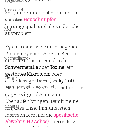
epigenetik
long covid
Seit Jahrzehnten habe ich mich mit 
starkem 
Heuschnupfen
workplace
herumgequält und alles mögliche 
hpu
ausprobiert. 
iaht
Es kann dabei viele unterliegende 
ihht
Probleme geben, wie zum Beispiel 
wechseljahre
erhöhte Belastungen durch 
Schwermetalle
 oder 
Toxine
, ein 
stress
gestörtes Mikrobiom
 oder 
allergien
durchlässiger Darm (
Leaky Gut
). 
nahrungsergänzungsmittel
Meistens sind es viele Ursachen, die 
das Fass irgendwann zum 
fasten
Überlaufen bringen.  
Damit meine 
diabetes
ich, dass unser Immunsystem, 
insbesondere
 hier die 
spezifische 
schlaf
Abwehr (TH2 Achse)
überreaktiv 
hrv