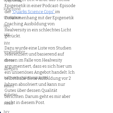
epigenetik
Epigenetik in einer Podcast-Episode 
long covid
der 
“Quarks Science Cops” 
im 
workplace
Zusammenhang mit der Epigenetik 
Coaching Ausbildung von 
hpu
Healversity in ein schlechtes Licht 
iaht
gerückt. 
ihht
Dazu wurde eine Liste von Studien 
wechseljahre
referenziert und basierend auf 
diesen im Falle von Healvesity 
stress
argumentiert, dass es sich hier um 
allergien
ein unseriöses Angebot handelt. Ich 
nahrungsergänzungsmittel
selbst habe diese Ausbildung vor 2 
Jahren absolviert und kann nur 
fasten
Gutes über dessen Qualität 
diabetes
berichten. Darum geht es mir aber 
nicht in diesem Post. 
schlaf
hrv