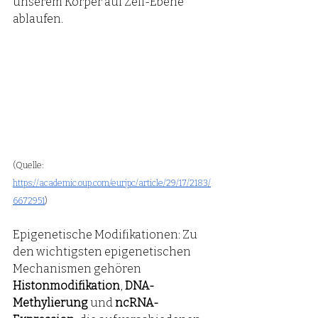
unserem Körper auf Zell-Ebene 
ablaufen.
(Quelle: 
https://academic.oup.com/eurjpc/article/29/17/2183/
6672951
) 
Epigenetische Modifikationen: Zu 
den wichtigsten epigenetischen 
Mechanismen gehören 
Histonmodifikation
, 
DNA-
Methylierung
 und 
ncRNA-