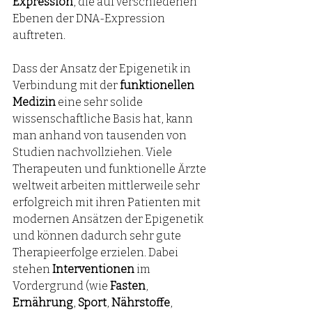
Expression
, die auf verschiedenen 
Ebenen der DNA-Expression 
auftreten.
Dass der Ansatz der Epigenetik in 
Verbindung mit der 
funktionellen 
Medizin
 eine sehr solide 
wissenschaftliche Basis hat, kann 
man anhand von tausenden von 
Studien nachvollziehen. Viele 
Therapeuten und funktionelle Ärzte 
weltweit arbeiten mittlerweile sehr 
erfolgreich mit ihren Patienten mit 
modernen Ansätzen der Epigenetik 
und können dadurch sehr gute 
Therapieerfolge erzielen. Dabei 
stehen 
Interventionen
 im 
Vordergrund (wie 
Fasten
, 
Ernährung
, 
Sport
, 
Nährstoffe
, 