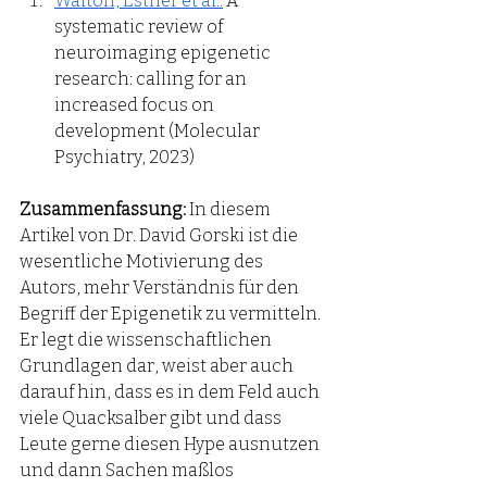
Walton, Esther et al.:
 A 
systematic review of 
neuroimaging epigenetic 
research: calling for an 
increased focus on 
development (Molecular 
Psychiatry, 2023)
Zusammenfassung:
 In diesem 
Artikel von Dr. David Gorski ist die 
wesentliche Motivierung des 
Autors, mehr Verständnis für den 
Begriff der Epigenetik zu vermitteln. 
Er legt die wissenschaftlichen 
Grundlagen dar, weist aber auch 
darauf hin, dass es in dem Feld auch 
viele Quacksalber gibt und dass 
Leute gerne diesen Hype ausnutzen 
und dann Sachen maßlos 