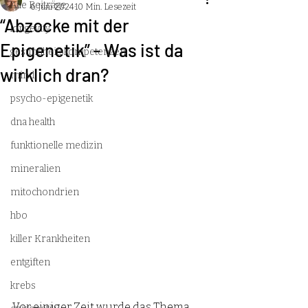
Alle Beiträge
6. Juni 2024
10 Min. Lesezeit
“Abzocke mit der
longevity
Epigenetik” - Was ist da
gesundheitskompetenzen
wirklich dran?
mind
psycho-epigenetik
dna health
funktionelle medizin
mineralien
mitochondrien
hbo
killer Krankheiten
entgiften
krebs
Vor einiger Zeit wurde das Thema 