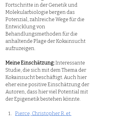
Fortschritte in der Genetik und 
Molekularbiologie bergen das 
Potenzial, zahlreiche Wege für die 
Entwicklung von 
Behandlungsmethoden für die 
anhaltende Plage der Kokainsucht 
aufzuzeigen.
Meine Einschätzung:
 Interessante 
Studie, die sich mit dem Thema der 
Kokainsucht beschäftigt. Auch hier 
eher eine positive Einschätzung der 
Autoren, dass hier viel Potential mit 
der Epigenetik bestehen könnte.
Pierce, Christopher R. et 
al.:
 Environmental, genetic and 
epigenetic contributions to 