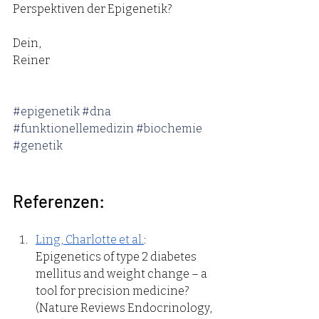
Perspektiven der Epigenetik? 
Dein,
Reiner 
#epigenetik
#dna
#funktionellemedizin
#biochemie
#genetik
Referenzen: 
Ling, Charlotte et al.
: 
Epigenetics of type 2 diabetes 
mellitus and weight change – a 
tool for precision medicine? 
(Nature Reviews Endocrinology, 