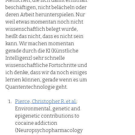
Menschen, die sich damit ernsthaft 
beschäftigen, nicht belächeln oder 
deren Arbeit herunterspielen. Nur 
weil etwas momentan noch nicht 
wissenschaftlich belegt wurde, 
heißt das nicht, dass es nicht sein 
kann. Wir machen momentan 
gerade durch die KI (Künstliche 
Intelligenz) sehr schnelle 
wissenschaftliche Fortschritte und 
ich denke, dass wir da noch einiges 
lernen können, gerade wenn es um 
Quantentechnologie geht.  
Pierce, Christopher R. et al.
: 
Environmental, genetic and 
epigenetic contributions to 
cocaine addiction 
(Neuropsychopharmacology 