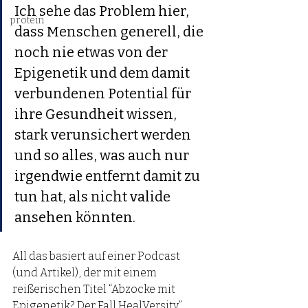
Ich sehe das Problem hier, 
protein
dass Menschen generell, die 
noch nie etwas von der 
Epigenetik und dem damit 
verbundenen Potential für 
ihre Gesundheit wissen, 
stark verunsichert werden 
und so alles, was auch nur 
irgendwie entfernt damit zu 
tun hat, als nicht valide 
ansehen könnten. 
All das basiert auf einer Podcast 
(und Artikel), der mit einem 
reißerischen Titel “Abzocke mit 
Epigenetik? Der Fall HealVersity” 