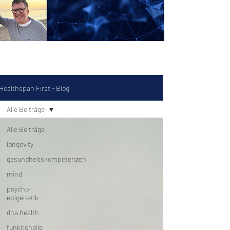
Gesund bleiben ist kein
Zufall
.
Es ist ein System.
Healthspan First - Blog
Alle Beiträge
Alle Beiträge
longevity
gesundheitskompetenzen
mind
psycho-
epigenetik
dna health
funktionelle