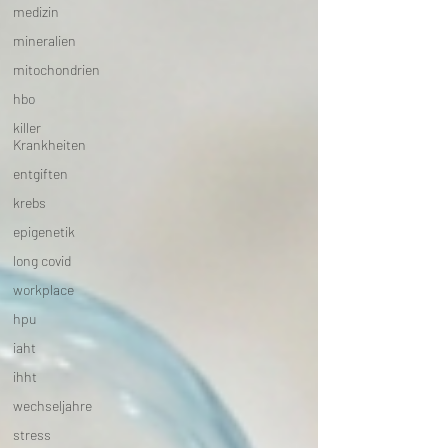
medizin
mineralien
mitochondrien
hbo
killer
Krankheiten
entgiften
krebs
epigenetik
long covid
workplace
hpu
iaht
ihht
wechseljahre
stress