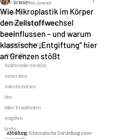
Alle Beiträge
16. Feb.
7 Min. Lesezeit
Wie Mikroplastik im Körper
longevity
den Zellstoffwechsel
gesundheitskompetenzen
beeinflussen – und warum
mind
klassische „Entgiftung“ hier
psycho-epigenetik
an Grenzen stößt
dna health
funktionelle medizin
mineralien
mitochondrien
hbo
killer Krankheiten
entgiften
krebs
Abbildung:
 Schematische Darstellung einer 