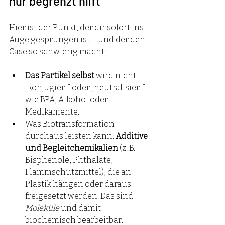
nur begrenzt hilft
Hier ist der Punkt, der dir sofort ins 
Auge gesprungen ist – und der den 
Case so schwierig macht:
Das Partikel selbst
 wird nicht 
„konjugiert“ oder „neutralisiert“ 
wie BPA, Alkohol oder 
Medikamente.
Was Biotransformation 
durchaus leisten kann: 
Additive 
und Begleitchemikalien
 (z. B. 
Bisphenole, Phthalate, 
Flammschutzmittel), die an 
Plastik hängen oder daraus 
freigesetzt werden. Das sind 
Moleküle
 und damit 
biochemisch bearbeitbar.