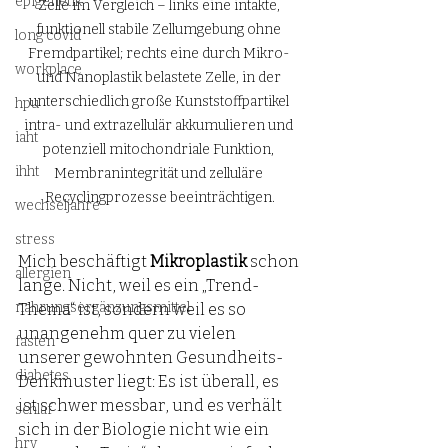
epigenetik
Zelle im Vergleich – links eine intakte, 
funktionell stabile Zellumgebung ohne 
long covid
Fremdpartikel; rechts eine durch Mikro- 
workplace
und Nanoplastik belastete Zelle, in der 
unterschiedlich große Kunststoffpartikel 
hpu
intra- und extrazellulär akkumulieren und 
iaht
potenziell mitochondriale Funktion, 
ihht
Membranintegrität und zelluläre 
Recyclingprozesse beeinträchtigen.
wechseljahre
stress
Mich beschäftigt 
Mikroplastik
 schon 
allergien
lange. Nicht, weil es ein „Trend-
nahrungsergänzungsmittel
Thema“ ist, sondern weil es so 
unangenehm quer zu vielen 
fasten
unserer gewohnten Gesundheits-
diabetes
Denkmuster liegt: Es ist überall, es 
ist schwer messbar, und es verhält 
schlaf
sich in der Biologie nicht wie ein 
hrv