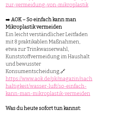
zur-vermeidung-von-mikroplastik
➡️ 
AOK – So einfach kann man 
Mikroplastik vermeiden 
Ein leicht verständlicher Leitfaden 
mit 8 praktikablen Maßnahmen, 
etwa zur Trinkwasserwahl, 
Kunststoffvermeidung im Haushalt 
und bewusster 
Konsumentscheidung.🔗 
https://www.aok.de/pk/magazin/nach
haltigkeit/wasser-luft/so-einfach-
kann-man-mikroplastik-vermeiden
Was du heute sofort tun kannst:
Wechsel zu Glas, Edelstahl oder 
Keramik statt Plastik in Küche 
und Haushalt