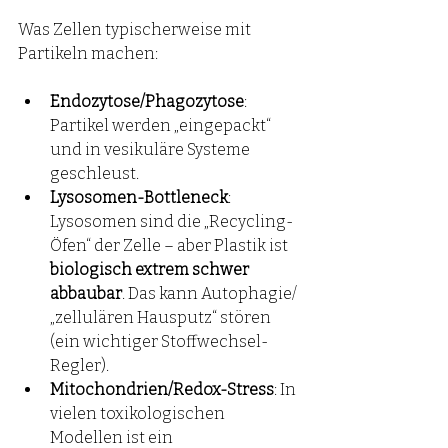
Was Zellen typischerweise mit 
Partikeln machen:
Endozytose/Phagozytose
: 
Partikel werden „eingepackt“ 
und in vesikuläre Systeme 
geschleust.
Lysosomen-Bottleneck
: 
Lysosomen sind die „Recycling-
Öfen“ der Zelle – aber Plastik ist 
biologisch extrem schwer 
abbaubar
. Das kann Autophagie/
„zellulären Hausputz“ stören 
(ein wichtiger Stoffwechsel-
Regler).
Mitochondrien/Redox-Stress
: In 
vielen toxikologischen 
Modellen ist ein 