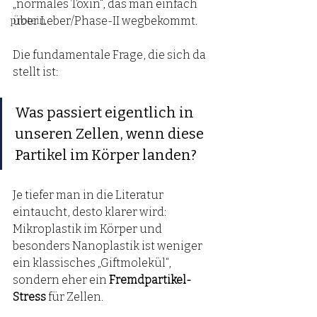
„normales Toxin“, das man einfach 
über Leber/Phase-II wegbekommt. 
protein
Die fundamentale Frage, die sich da 
stellt ist:
Was passiert eigentlich in 
unseren Zellen, wenn diese 
Partikel im Körper landen?
Je tiefer man in die Literatur 
eintaucht, desto klarer wird: 
Mikroplastik im Körper und 
besonders Nanoplastik ist weniger 
ein klassisches „Giftmolekül“, 
sondern eher ein 
Fremdpartikel-
Stress
 für Zellen.