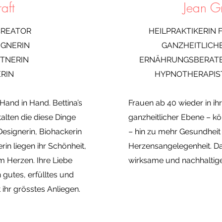
aft
Jean G
 CREATOR
HEILPRAKTIKERIN
IGNERIN
GANZHEITLICH
TNERIN
ERNÄHRUNGSBERATER
RIN
HYPNOTHERAPIS
 Hand in Hand. Bettina’s
Frauen ab 40 wieder in ihr
alten die diese Dinge
ganzheitlicher Ebene – kö
 Designerin, Biohackerin
– hin zu mehr Gesundheit z
in liegen ihr Schönheit,
Herzensangelegenheit. Dab
m Herzen. Ihre Liebe
wirksame und nachhaltig
 gutes, erfülltes und
ihr grösstes Anliegen.