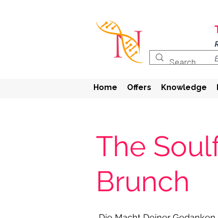
Home
Offers
Knowledge
The Soulf
Brunch
Die Macht Deiner Gedanken 