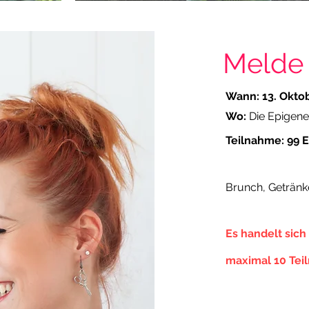
Melde 
Wann:
13. Okto
Wo:
Die Epigene
Teilnahme:
99 
Brunch, Getränk
Es handelt sich
maximal 10
Tei