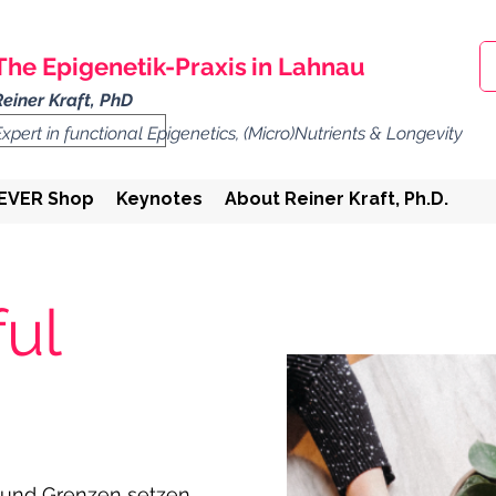
The
Epigenetik-Praxis
in Lahnau
Reiner Kraft, PhD
Expert in functional Epigenetics, (Micro)Nutrients & Longevity
EVER Shop
Keynotes
About Reiner Kraft, Ph.D.
ul
und Grenzen setzen.