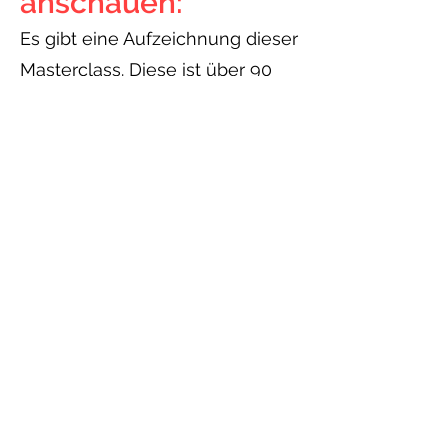
anschauen:
Es gibt eine Aufzeichnung dieser
Masterclass. Diese ist über 90
Minuten lang und sehr
informativ!
Jeder, der sich bei meinem
Newsletter
anmeldet, bekommt
automatisch den Link geschickt.
Have you subscribed to my
newsletter yet? Every 1 to 2